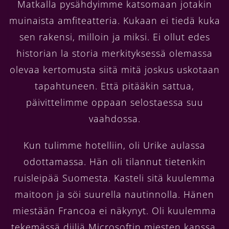
Matkalla pysähdyimme katsomaan jotakin
muinaista amfiteatteria. Kukaan ei tiedä kuka
sen rakensi, milloin ja miksi. Ei ollut edes
historian la storia merkityksessä olemassa
olevaa kertomusta siitä mitä joskus uskotaan
tapahtuneen. Että pitääkin sattua,
päivittelimme oppaan selostaessa suu
vaahdossa.
Kun tulimme hotelliin, oli Urike aulassa
odottamassa. Hän oli tilannut tietenkin
ruisleipää Suomesta. Kasteli sitä kuulemma
maitoon ja söi suurella nautinnolla. Hänen
miestään Francoa ei näkynyt. Oli kuulemma
tekemässä diiliä Microsoftin miesten kanssa.