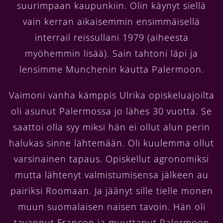
suurimpaan kaupunkiin. Olin käynyt siellä
vain kerran aikaisemmin ensimmäisellä
interrail reissullani 1979 (aiheesta
myöhemmin lisää). Sain tahtoni läpi ja
lensimme Munchenin kautta Palermoon.
Vaimoni vanha kämppis Ulrika opiskeluajoilta
oli asunut Palermossa jo lähes 30 vuotta. Se
saattoi olla syy miksi hän ei ollut alun perin
halukas sinne lähtemään. Oli kuulemma ollut
varsinainen tapaus. Opiskellut agronomiksi
mutta lähtenyt valmistumisensa jälkeen au
pairiksi Roomaan. Ja jäänyt sille tielle monen
muun suomalaisen naisen tavoin. Hän oli
tavannut Francon ja muuttanut Palermoon