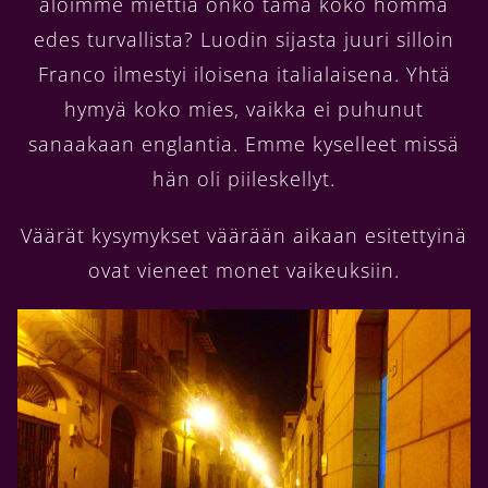
aloimme miettiä onko tämä koko homma
edes turvallista? Luodin sijasta juuri silloin
Franco ilmestyi iloisena italialaisena. Yhtä
hymyä koko mies, vaikka ei puhunut
sanaakaan englantia. Emme kyselleet missä
hän oli piileskellyt.
Väärät kysymykset väärään aikaan esitettyinä
ovat vieneet monet vaikeuksiin.