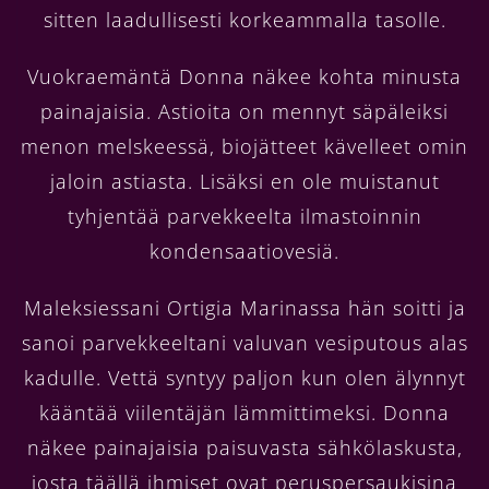
sitten laadullisesti korkeammalla tasolle.
Vuokraemäntä Donna näkee kohta minusta
painajaisia. Astioita on mennyt säpäleiksi
menon melskeessä, biojätteet kävelleet omin
jaloin astiasta. Lisäksi en ole muistanut
tyhjentää parvekkeelta ilmastoinnin
kondensaatiovesiä.
Maleksiessani Ortigia Marinassa hän soitti ja
sanoi parvekkeeltani valuvan vesiputous alas
kadulle. Vettä syntyy paljon kun olen älynnyt
kääntää viilentäjän lämmittimeksi. Donna
näkee painajaisia paisuvasta sähkölaskusta,
josta täällä ihmiset ovat peruspersaukisina