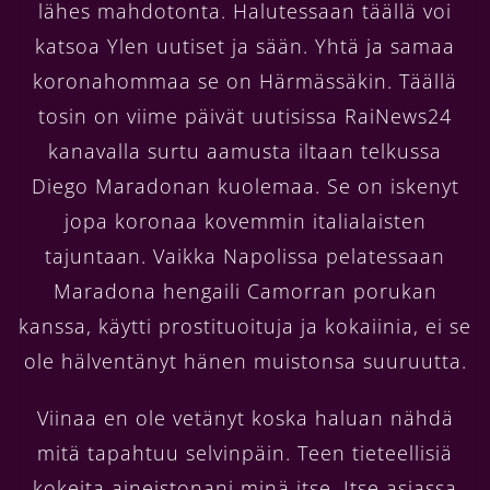
lähes mahdotonta. Halutessaan täällä voi
katsoa Ylen uutiset ja sään. Yhtä ja samaa
koronahommaa se on Härmässäkin. Täällä
tosin on viime päivät uutisissa RaiNews24
kanavalla surtu aamusta iltaan telkussa
Diego Maradonan kuolemaa. Se on iskenyt
jopa koronaa kovemmin italialaisten
tajuntaan. Vaikka Napolissa pelatessaan
Maradona hengaili Camorran porukan
kanssa, käytti prostituoituja ja kokaiinia, ei se
ole hälventänyt hänen muistonsa suuruutta.
Viinaa en ole vetänyt koska haluan nähdä
mitä tapahtuu selvinpäin. Teen tieteellisiä
kokeita aineistonani minä itse. Itse asiassa