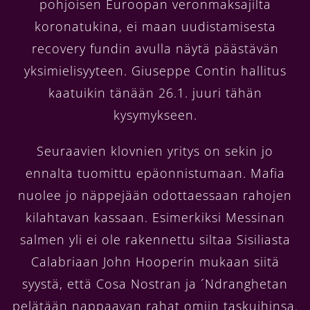
pohjoisen Euroopan veronmaksajilta
koronatukina, ei maan uudistamisesta
recovery fundin avulla näytä päästävän
yksimielisyyteen. Giuseppe Contin hallitus
kaatuikin tänään 26.1. juuri tähän
kysymykseen.
Seuraavien klovnien yritys on sekin jo
ennalta tuomittu epäonnistumaan. Mafia
nuolee jo näppejään odottaessaan rahojen
kilahtavan kassaan. Esimerkiksi Messinan
salmen yli ei ole rakennettu siltaa Sisiliasta
Calabriaan John Hooperin mukaan siitä
syystä, että Cosa Nostran ja ´Ndranghetan
pelätään nappaavan rahat omiin taskuihinsa.