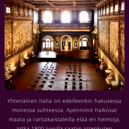
Yhtenäinen Italia on edelleenkin hakusessa
monessa suhteessa. Apenniinit halkovat
maata ja rantakaistaleilla elää eri heimoja,
jotka 1800-luvulla saatiin jotenkuten