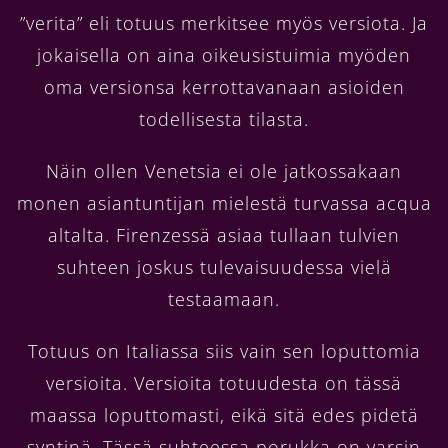
”verita” eli totuus merkitsee myös versiota. Ja
jokaisella on aina oikeusistuimia myöden
oma versionsa kerrottavanaan asioiden
todellisesta tilasta.
Näin ollen Venetsia ei ole jatkossakaan
monen asiantuntijan mielestä turvassa acqua
altalta. Firenzessä asiaa tullaan tulvien
suhteen joskus tulevaisuudessa vielä
testaamaan.
Totuus on Italiassa siis vain sen loputtomia
versioita. Versioita totuudesta on tässä
maassa loputtomasti, eikä sitä edes pidetä
syntinä. Tässä suhteessa porukka on varsin