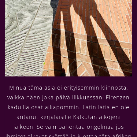
Minua tämä asia ei erityisemmin kiinnosta,
vaikka näen joka päivä liikkuessani Firenzen
kaduilla osat aikapommin. Latin latia en ole
antanut kerjäläisille Kalkutan aikojeni
jälkeen. Se vain pahentaa ongelmaa jos
ihmiset alkavat syöttää ja juottaa tätä Afrikan