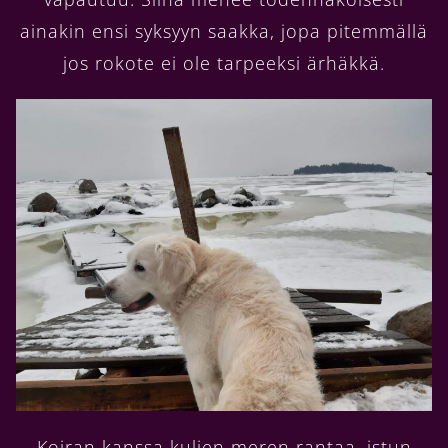
ainakin ensi syksyyn saakka, jopa pitemmällä
jos rokote ei ole tarpeeksi ärhäkkä.
Koiran kanssa kuljen meren rantaa, istun