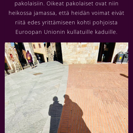
pakolaisiin. Oikeat pakolaiset ovat niin
heikossa jamassa, että heidän voimat eivät
riitä edes yrittämiseen kohti pohjoista
Euroopan Unionin kullatuille kaduille.