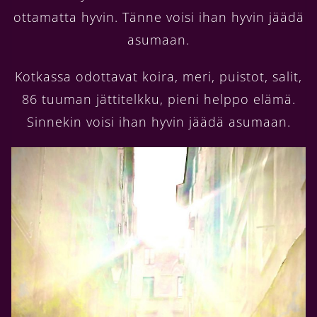
ottamatta hyvin. Tänne voisi ihan hyvin jäädä
asumaan.
Kotkassa odottavat koira, meri, puistot, salit,
86 tuuman jättitelkku, pieni helppo elämä.
Sinnekin voisi ihan hyvin jäädä asumaan.