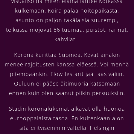
visualisoida miten elämä lähtee Kotkassa
kulkemaan. Koira palaa hoitopaikasta,
asunto on paljon täkäläisiä suurempi,
telkussa mojovat 86 tuumaa, puistot, rannat,
kahvilat…
Korona kurittaa Suomea. Kevät ainakin
menee rajoitusten kanssa eläessä. Voi mennä
pitempäänkin. Flow festarit jää taas väliin.
Ouluun ei pääse äitimuoria katsomaan
ennen kuin olen saanut piikin persuuksiin.
Stadin koronalukemat alkavat olla huonoa
eurooppalaista tasoa. En kuitenkaan aion
sitä erityisemmin vältellä. Helsingin