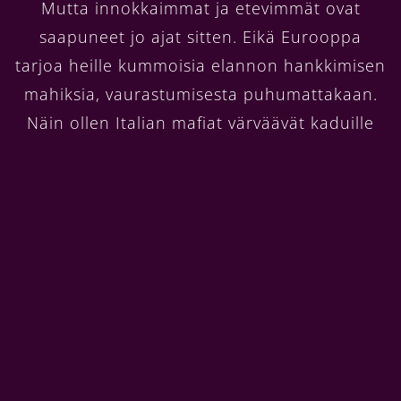
Mutta innokkaimmat ja etevimmät ovat
saapuneet jo ajat sitten. Eikä Eurooppa
tarjoa heille kummoisia elannon hankkimisen
mahiksia, vaurastumisesta puhumattakaan.
Näin ollen Italian mafiat värväävät kaduille
huumeiden kaupustelijoita suoraan
pakolaiskeskuksista. Halukkaita piisaa.
Vanhoihin kliseisiin verrattuna elämä on
Italiassa vakaata ja luotettavaa, väki
rauhallista, eikä mitään hasta manjana
meininkiä. Toivottavasti korona ei tuhoa
pahasti Italian yhteiskunnallista rauhaa,
vaikka tämmöinen uhka on tällä hetkellä
olemassa.