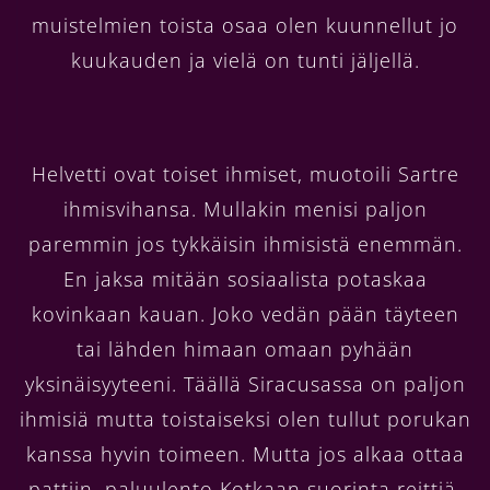
muistelmien toista osaa olen kuunnellut jo
kuukauden ja vielä on tunti jäljellä.
Helvetti ovat toiset ihmiset, muotoili Sartre
ihmisvihansa. Mullakin menisi paljon
paremmin jos tykkäisin ihmisistä enemmän.
En jaksa mitään sosiaalista potaskaa
kovinkaan kauan. Joko vedän pään täyteen
tai lähden himaan omaan pyhään
yksinäisyyteeni. Täällä Siracusassa on paljon
ihmisiä mutta toistaiseksi olen tullut porukan
kanssa hyvin toimeen. Mutta jos alkaa ottaa
pattiin, paluulento Kotkaan suorinta reittiä.