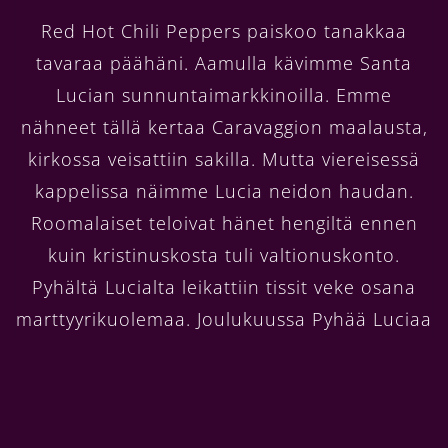
Red Hot Chili Peppers paiskoo tanakkaa
tavaraa päähäni. Aamulla kävimme Santa
Lucian sunnuntaimarkkinoilla. Emme
nähneet tällä kertaa Caravaggion maalausta,
kirkossa veisattiin sakilla. Mutta viereisessä
kappelissa näimme Lucia neidon haudan.
Roomalaiset teloivat hänet hengiltä ennen
kuin kristinuskosta tuli valtionuskonto.
Pyhältä Lucialta leikattiin tissit veke osana
marttyyrikuolemaa. Joulukuussa Pyhää Luciaa
juhlitaan Siracusassa monta päivää.