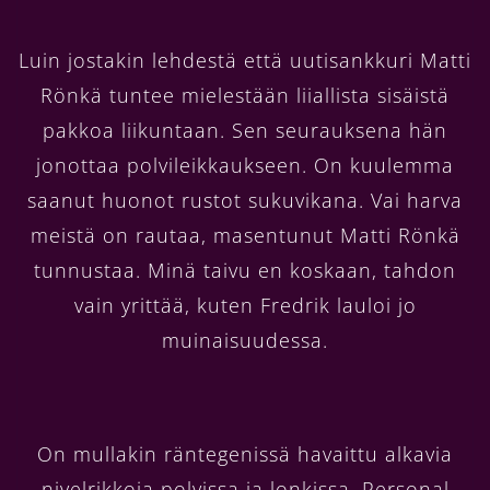
Luin jostakin lehdestä että uutisankkuri Matti
Rönkä tuntee mielestään liiallista sisäistä
pakkoa liikuntaan. Sen seurauksena hän
jonottaa polvileikkaukseen. On kuulemma
saanut huonot rustot sukuvikana. Vai harva
meistä on rautaa, masentunut Matti Rönkä
tunnustaa. Minä taivu en koskaan, tahdon
vain yrittää, kuten Fredrik lauloi jo
muinaisuudessa.
On mullakin räntegenissä havaittu alkavia
nivelrikkoja polvissa ja lonkissa. Personal