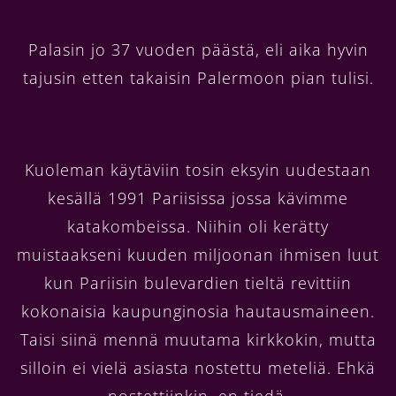
Palasin jo 37 vuoden päästä, eli aika hyvin
tajusin etten takaisin Palermoon pian tulisi.
Kuoleman käytäviin tosin eksyin uudestaan
kesällä 1991 Pariisissa jossa kävimme
katakombeissa. Niihin oli kerätty
muistaakseni kuuden miljoonan ihmisen luut
kun Pariisin bulevardien tieltä revittiin
kokonaisia kaupunginosia hautausmaineen.
Taisi siinä mennä muutama kirkkokin, mutta
silloin ei vielä asiasta nostettu meteliä. Ehkä
nostettiinkin, en tiedä.