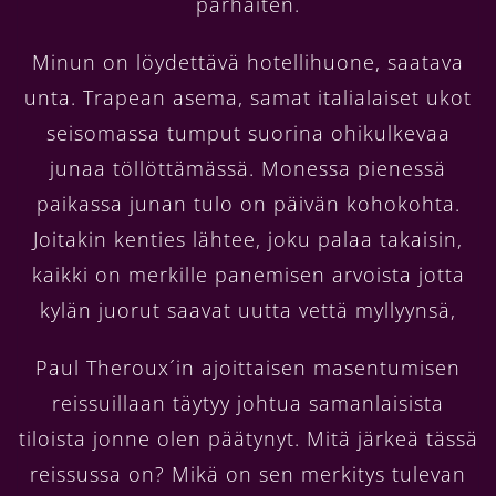
parhaiten.
Minun on löydettävä hotellihuone, saatava
unta. Trapean asema, samat italialaiset ukot
seisomassa tumput suorina ohikulkevaa
junaa töllöttämässä. Monessa pienessä
paikassa junan tulo on päivän kohokohta.
Joitakin kenties lähtee, joku palaa takaisin,
kaikki on merkille panemisen arvoista jotta
kylän juorut saavat uutta vettä myllyynsä,
Paul Theroux´in ajoittaisen masentumisen
reissuillaan täytyy johtua samanlaisista
tiloista jonne olen päätynyt. Mitä järkeä tässä
reissussa on? Mikä on sen merkitys tulevan