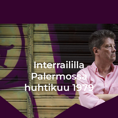
Interraililla
Palermossa
huhtikuu 1979