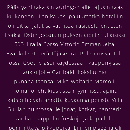
Päästyäni takaisin auringon alle tajusin taas
kulkeneeni liian kauas, paluumatka hotelliin
oli pitkä, jalat saivat lisää rasitusta entisten
lisäksi. Ostin Jeesus riipuksen äidille tuliaisiksi
500 liiralla Corso Vittorio Emmanuelta.
Evankeliset herättäjäseurat Palermossa, talo
jossa Goethe asui käydessään kaupungissa,
aukio jolle Garibaldi koksi tuhat
punapaitaansa, Mika Waltarin Marco il
Romano lehtikioskissa myynnissä, apina
katsoi hievahtamatta kuvaansa peilistä Villa
Giulian puistossa, leijonat, kotkat, pantterit,
vanhan kappelin freskoja jalkapallolla
pommittava pikkupoika. Eilinen pizzeria oli