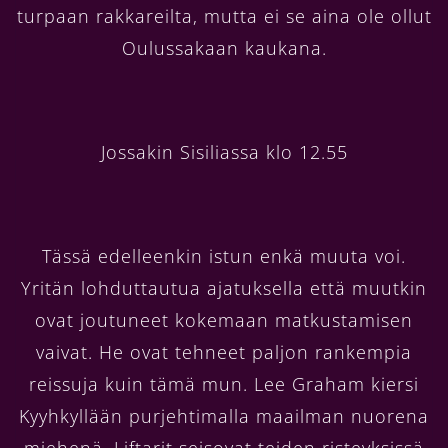
turpaan rakkareilta, mutta ei se aina ole ollut
Oulussakaan kaukana.
Jossakin Sisiliassa klo 12.55
Tässä edelleenkin istun enkä muuta voi.
Yritän lohduttautua ajatuksella että muutkin
ovat joutuneet kokemaan matkustamisen
vaivat. He ovat tehneet paljon rankempia
reissuja kuin tämä mun. Lee Graham kiersi
Kyyhkyllään purjehtimalla maailman nuorena
miehenä. Liftarit seisovat teiden risteyksissä