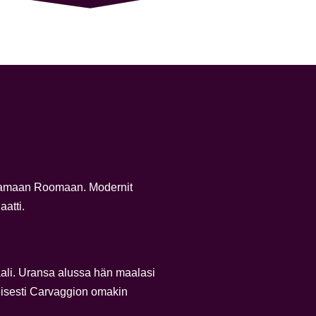
ttamaan Roomaan. Modernit
aatti.
aali. Uransa alussa hän maalasi
lmeisesti Carvaggion omakin