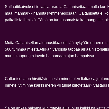
Sulfaattikaivokset toivat vaurautta Caltanisettaan mutta kun 
maailmanmarkkinahinta kymmenesosaan. Caltanisetta ei koskaan
paikallisia ihmisiä. Tämä on tunnusomaista kaupungeille jois
Mutta Caltanisettan alennustilaa selittää nykyään ennen muu
500 tummaa miestä Afrikan varjoista tappaa aikaa historiallis
muun kaupungin tavoin hajoamaan ajan hampaissa.
Caltanisetta on hirvittävin mesta minne olen Italiassa joutunut
ihmetellyt minne kaikki meren yli tulijat piilotetaan? Vastaus
Se on ankea näkymä kun rotevia äijiä lojuu kaikki paikat täy