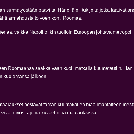
urmatyöstään paavilta. Hänellä oli tukijoita jotka laativat 
 lähti armahdusta toivoen kohti Roomaa.
riaa, vaikka Napoli olikin tuolloin Euroopan johtava metropoli. 
een Roomaansa saakka vaan kuoli matkalla kuumetautiin. Hän 
n kuolemansa jälkeen.
eet maalaukset nostavat tämän kuumakallen maailmantaiteen mest
näkyvät myös rajuina kuvaelmina maalauksissa.