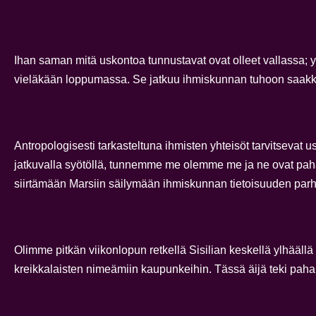
Ihan saman mitä uskontoa tunnustavat ovat olleet vallassa; 
vieläkään loppumassa. Se jatkuu ihmiskunnan tuhoon saakka. 
Antropologisesti tarkasteltuna ihmisten yhteisöt tarvitseva
jatkuvalla syötöllä, tunnemme me olemme me ja ne ovat paha
siirtämään Marsiin säilymään ihmiskunnan tietoisuuden parha
Olimme pitkän viikonlopun retkellä Sisilian keskellä ylhääl
kreikkalaisten nimeämiin kaupunkeihin. Tässä äijä teki paha