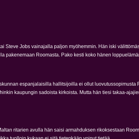
ai Steve Jobs vainajalla paljon myöhemmin. Hän iski välittömäst
palla pakenemaan Roomasta. Pako kesti koko hänen loppuelämä
unnan espanjalaisilla hallitsijoilla ei ollut luovutussopimust
inkin kaupungin sadoista kirkoista. Mutta hän tiesi takaa-ajajie
 Maltan ritarien avulla hän saisi armahduksen rikoksestaan Roo
a tuolloin kukaan ei sitä tietenkään voinut tietää.