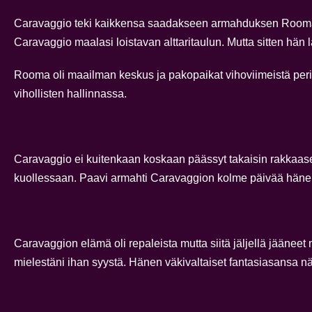
Caravaggio teki kaikkensa saadakseen armahduksen Rooman s
Caravaggio maalasi loistavan alttaritaulun. Mutta sitten hän
Rooma oli maailman keskus ja pakopaikat vihoviimeistä perife
vihollisten hallinnassa.
Caravaggio ei kuitenkaan koskaan päässyt takaisin rakkaas
kuollessaan. Paavi armahti Caravaggion kolme päivää häne
Caravaggion elämä oli repaleista mutta siitä jäljellä jään
mielestäni ihan syystä. Hänen väkivaltaiset fantasiasansa 