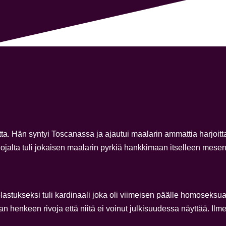
a. Hän syntyi Toscanassa ja ajautui maalarin ammattia harjoi
uojalta tuli jokaisen maalarin pyrkiä hankkimaan itselleen mesen
astukseksi tuli kardinaali joka oli viimeisen päälle homoseksu
jan henkeen rivoja että niitä ei voinut julkisuudessa näyttää. I