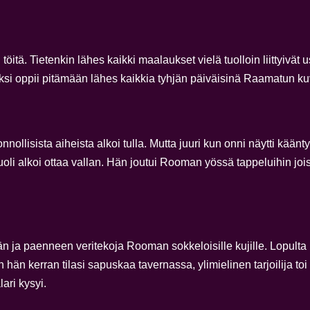
tä. Tietenkin lähes kaikki maalaukset vielä tuolloin liittyivät u
ksi oppii pitämään lähes kaikkia tyhjän päiväisinä Raamatun kuv
nnollisista aiheista alkoi tulla. Mutta juuri kun onni näytti kä
li alkoi ottaa vallan. Hän joutui Rooman yössä tappeluihin jois
a paenneen veritekoja Rooman sokkeloisille kujille. Lopulta k
 hän kerran tilasi sapuskaa tavernassa, ylimielinen tarjoilija to
ri kysyi.