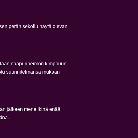
 sen perän sekoilu näytä olevan
.
ökätään naapuriheimon kimppuun
nistu suunnitelmansa mukaan
nnan jälkeen mene ikinä enää
kina.