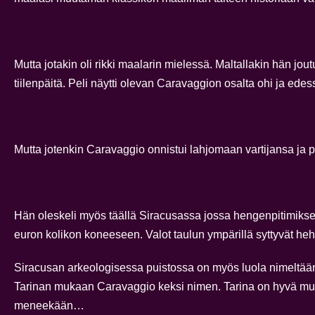
Mutta jotakin oli rikki maalarin mielessä. Maltallakin hän jou
tiilenpäitä. Peli näytti olevan Caravaggion osalta ohi ja 
Mutta jotenkin Caravaggio onnistui lahjomaan vartijansa ja 
Hän oleskeli myös täällä Siracusassa jossa hengenpitimikse
euron kolikon koneeseen. Valot taulun ympärillä syttyvät h
Siracusan arkeologisessa puistossa on myös luola nimeltään
Tarinan mukaan Caravaggio keksi nimen. Tarina on hyvä mutta 
meneekään…