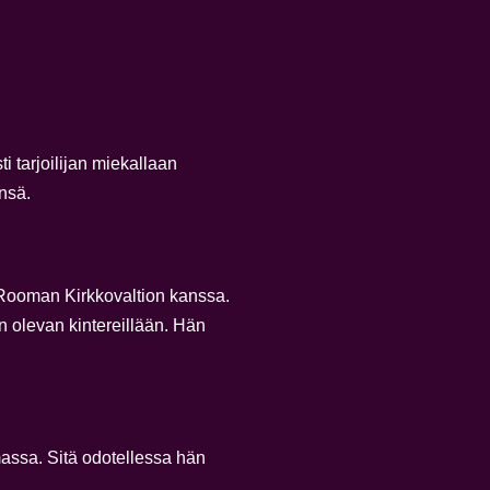
i tarjoilijan miekallaan
nsä.
a Rooman Kirkkovaltion kanssa.
n olevan kintereillään. Hän
massa. Sitä odotellessa hän