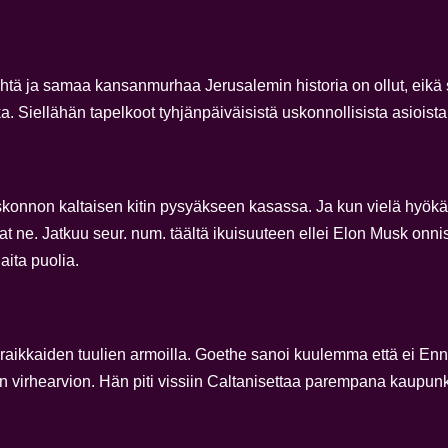
yhtä ja samaa kansanmurhaa Jerusalemin historia on ollut, eikä
Siellähän tapelkoot tyhjänpäiväisistä uskonnollisista asioista
t uskonnon kaltaisen kitin pysyäkseen kasassa. Ja kun vielä hy
t ne. Jatkuu seur. num. täältä ikuisuuteen ellei Elon Musk on
ita puolia.
lä raikkaiden tuulien armoilla. Goethe sanoi kuulemma että ei E
n virhearvion. Hän piti vissiin Caltanisettaa parempana kaupun