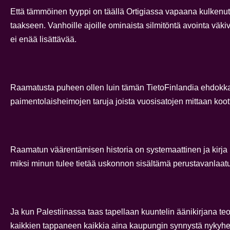
Että tämmöinen tyyppi on täällä Ortigiassa vapaana kulkenut va
taakseen. Vanhoille ajoille ominaista silmitöntä avointa väk
ei enää lisättävää.
Raamatusta puheen ollen luin tämän TietoFinlandia ehdokkaa
paimentolaisheimojen taruja joista vuosisatojen mittaan koo
Raamatun väärentämisen historia on systemaattinen ja kirja mu
miksi minun tulee tietää uskonnon sisältämä perustavanlaat
Ja kun Palestiinassa taas tapellaan kuuntelin äänikirjana t
kaikkien tappaneen kaikkia aina kaupungin synnystä nykyh