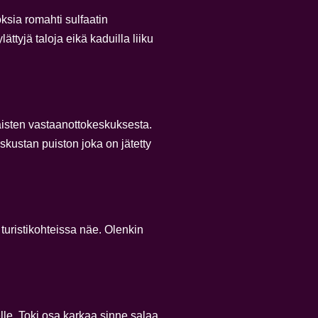
ksia romahti sulfaatin
tyjä taloja eikä kaduilla liiku
aisten vastaanottokeskuksesta.
skustan puiston joka on jätetty
 turistikohteissa näe. Olenkin
lle. Toki osa karkaa sinne salaa