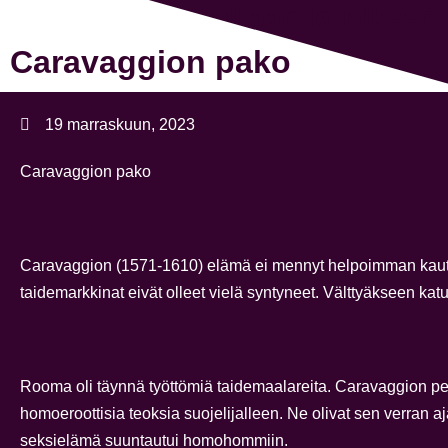
Sisilia koronan aikaan ja jälkeen
Caravaggion pako
19 marraskuun, 2023
Caravaggion pako
Caravaggion (1571-1610) elämä ei mennyt helpoimman kautt
taidemarkkinat eivät olleet vielä syntyneet. Välttyäkseen kat
Rooma oli täynnä työttömiä taidemaalareita. Caravaggion pel
homoeroottisia teoksia suojelijalleen. Ne olivat sen verran a
seksielämä suuntautui homohommiin.