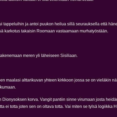
tui tappeluihin ja antoi puukon heilua sillä seurauksella että h
edessä karkotus takaisin Roomaan vastaamaan murhatyöstään.
pakenemaan meren yli läheiseen Sisiliaan.
en maalasi alttarikuvan yhteen kirkkoon jossa se on vieläkin n
ehkumaan.
 Dionysoksen korva. Vangit pantiin sinne virumaan josta heidä
ei totta joten sen on oltava totta. Vai miten se tylsä logiikka