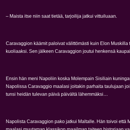
– Maista itse niin saat tietää, tarjoilija jatkui vittuiluaan.
Caravaggion käämit paloivat välittömästi kuin Elon Muskilla t
kuoliaaksi. Sen jälkeen Caravaggion joutui henkensä kau
Ensin hän meni Napoliin koska Molempain Sisiliain kuningask
Napolissa Caravaggio maalasi joitakin parhaita taulujaan joih
tunsi heidän tulevan päivä päivältä lähemmäksi…
Napolista Caravaggion pako jatkui Maltalle. Hän toivoi että
maalasi muutaman klassikon maailman taiteen historiaan vaikk