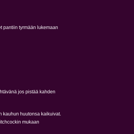
änet pantiin tyrmään lukemaan
ähtävänä jos pistää kahden
n kauhun huutonsa kaikuivat.
 Hitchcockin mukaan