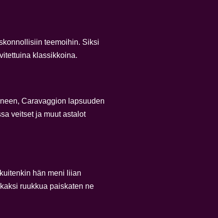
skonnollisiin teemoihin. Siksi
itettuina klassikkoina.
äntyneen, Caravaggion lapsuuden
sa veitset ja muut astalot
uitenkin hän meni liian
i kaksi ruukkua paiskaten ne