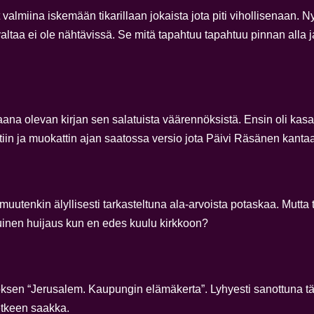
lmiina iskemään tikarillaan jokaista jota piti vihollisenaan. Nyt 
ivaltaa ei ole nähtävissä. Se mitä tapahtuu tapahtuu pinnan alla
na olevan kirjan sen salatuista väärennöksistä. Ensin oli kasa
ttiin ja muokattin ajan saatossa versio jota Päivi Räsänen kan
utenkin älyllisesti tarkasteltuna ala-arvoista potaskaa. Mutta t
uinen huijaus kun en edes kuulu kirkkoon?
eoksen “Jerusalem. Kaupungin elämäkerta”. Lyhyesti sanottuna tä
etkeen saakka.