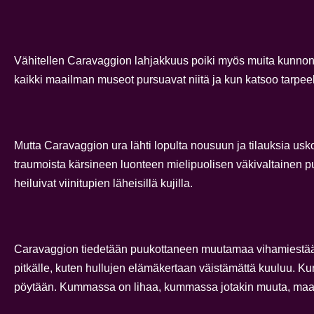
Vähitellen Caravaggion lahjakkuus poiki myös muita kunnon töi
kaikki maailman museot pursuavat niitä ja kun katsoo tarpee
Mutta Caravaggion ura lähti lopulta nousuun ja tilauksia usko
traumoista kärsineen luonteen mielipuolisen väkivaltainen puo
heiluivat viinitupien läheisillä kujilla.
Caravaggion tiedetään puukottaneen muutamaa vihamiestään j
pitkälle, kuten hullujen elämäkertaan väistämättä kuuluu. Kun
pöytään. Kummassa on lihaa, kummassa jotakin muuta, maala