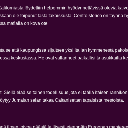
Kaliforniasta löydettiin helpommin hyödynnettävissä olevia kaivo
 ole toipunut tästä takaiskusta. Centro storico on täynnä hylät
sa mafialla on kova ote.
ta se että kaupungissa sijaitsee yksi Italian kymmenestä pakol
essa keskustassa. He ovat vallanneet paikallisilta asukkailta ke
. Siellä elää se toinen todellisuus jota ei täällä itäisen rannikon
 löytyy Jumalan selän takaa Caltanisettan tapaisista mestoista.
nnä ilman toivoa päästä laillisesti eteenpäin Euroopan manteree