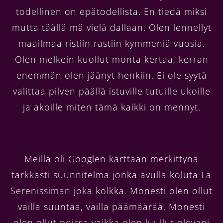
todellinen on epätodellista. En tiedä miksi
mutta täällä mä vielä dallaan. Olen lennellyt
maailmaa ristiin rastiin kymmeniä vuosia.
Olen melkein kuollut monta kertaa, kerran
enemmän olen jäänyt henkiin. Ei ole syytä
valittaa pilven päällä istuville tutuille ukoille
ja akoille miten tämä kaikki on mennyt.
Meillä oli Googlen karttaan merkittynä
tarkkasti suunnitelma jonka avulla koluta La
Serenissiman joka kolkka. Monesti olen ollut
vailla suuntaa, vailla päämäärää. Monesti
olen ollut poissa vaikka olen luullut olevani