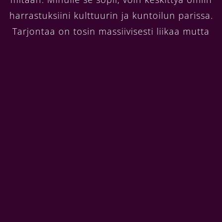
harrastuksiini kulttuurin ja kuntoilun parissa.
Tarjontaa on tosin massiivisesti liikaa mutta
tavoitteenani on oppia istumaan tässä
nojatuolissa tekemättä yhtään mitään.
Sitä paitsi kaikki tämä rauha kokee kolauksen
kuun lopulla kun uusi kultaisennoutajan
pentu saapuu. Sen kasvattaminen on oma
projektinsa mutta eiköhän tuo suju vanhalla
rutiinilla. Kotkansaari on hyvä paikka koiralle
elää; meren rantoja ja puistoja piisaa. Eikä
ole stadin raivohullun suurkoiran kanssa