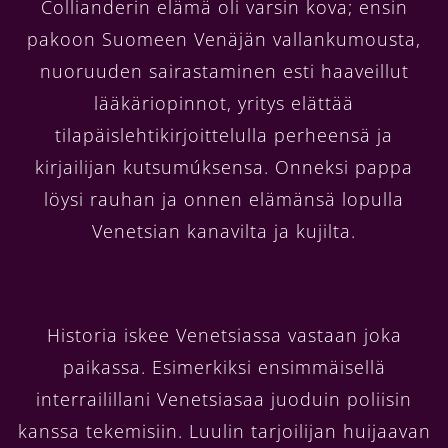
Collianderin elämä oli varsin kova; ensin
pakoon Suomeen Venäjän vallankumousta,
nuoruuden sairastaminen esti haaveillut
lääkäriopinnot, yritys elättää
tilapäislehtikirjoittelulla perheensä ja
kirjailijan kutsumúksensa. Onneksi pappa
löysi rauhan ja onnen elämänsä lopulla
Venetsian kanavilta ja kujilta.
Historia iskee Venetsiassa vastaan joka
paikassa. Esimerkiksi ensimmäisellä
interrailillani Venetsiasaa juoduin poliisin
kanssa tekemisiin. Luulin tarjoilijan huijaavan