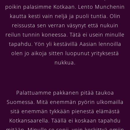
poikin palasimme Kotkaan. Lento Munchenin
kautta kesti vain neljä ja puoli tuntia. Olin
reissusta sen verran väsynyt että nukuin
reilun tunnin koneessa. Tätä ei usein minulle
tapahdu. Yön yli kestävillä Aasian lennoilla
olen jo aikoja sitten luopunut yrityksestä
nukkua.
Palattuamme pakkanen pitää taukoa
Suomessa. Mitä enemmän pyörin ulkomailla
sitä enemmän tykkään pienestä elämästä
Kotkansaarella. Täällä ei koskaan tapahdu
mitään. Minulle se sopii, voin keskittyä omiin