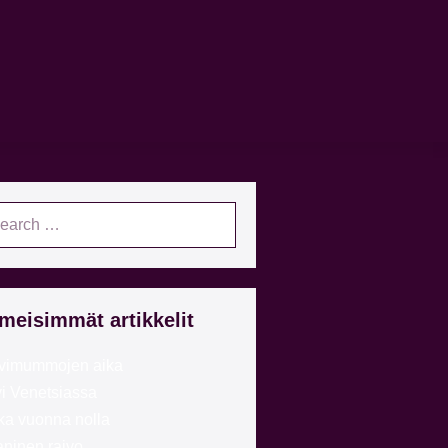
imeisimmät artikkelit
vimummojen aika
vi Venetsiassa
ka vuonna nolla
ninen raivo