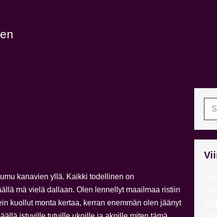
een
kuu 2024
Vi
mu kanavien yllä. Kaikki todellinen on
Hui
äällä mä vielä dallaan. Olen lennellyt maailmaa ristiin
Tal
ein kuollut monta kertaa, kerran enemmän olen jäänyt
Kot
äällä istuville tutuille ukoille ja akoille miten tämä
Maa