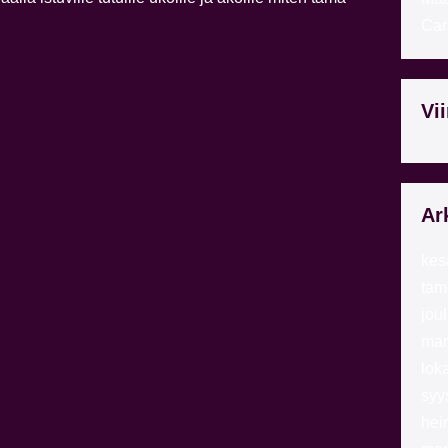
Car
Vi
Ar
kes
tam
jou
mar
lok
syy
hei