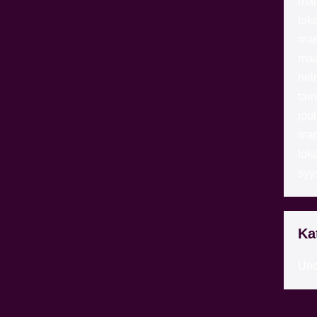
mar
lok
mar
maa
hel
tam
jou
mar
lok
syy
Ka
Unc