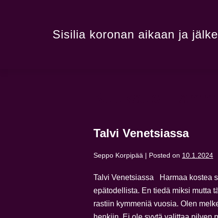
Sisilia koronan aikaan ja jälk
Kuukausi:
tammi
Talvi Venetsiassa
Seppo Korpipää
|
Posted on
10.1.2024
Talvi Venetsiassa Harmaa kostea su
epätodellista. En tiedä miksi mutta t
rastiin kymmeniä vuosia. Olen melk
henkiin. Ei ole syytä valittaa pilven p