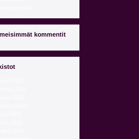
avaggion pako
imeisimmät kommentit
kistot
äkuu 2024
mikuu 2024
lukuu 2023
raskuu 2023
akuu 2023
skuu 2023
näkuu 2023