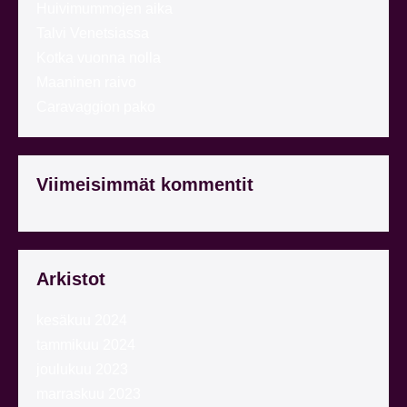
Huivimummojen aika
Talvi Venetsiassa
Kotka vuonna nolla
Maaninen raivo
Caravaggion pako
Viimeisimmät kommentit
Arkistot
kesäkuu 2024
tammikuu 2024
joulukuu 2023
marraskuu 2023