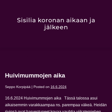
Sisilia koronan aikaan ja
jälkeen
Kuukausi:
kesäkuu 2024
Huivimummojen aika
Seppo Korpipää
|
Posted on
16.6.2024
16.6.2024 Huivimummojen aika Tässä talossa asui
aikaisemmin varakkaampaa ns. parempaa väkeä. Heidän
rivinsä ovat harventuneet kovaa vauhtia viikatemiehen